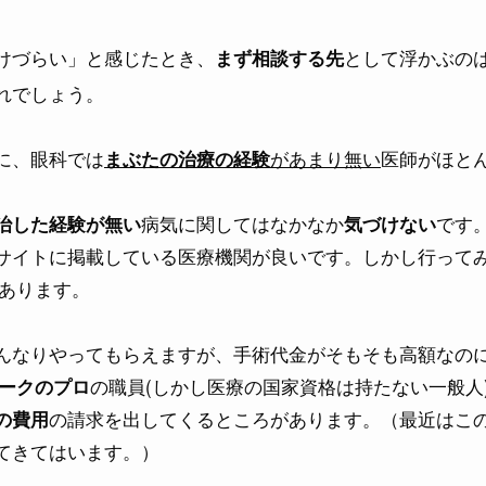
けづらい」と感じたとき、
として浮かぶの
まず相談する先
れでしょう。
に、眼科では
があまり無い
医師がほと
まぶたの治療の経験
病気に関してはなかなか
です
治した経験が無い
気づけない
サイトに掲載している医療機関が良いです。しかし行って
あります。
んなりやってもらえますが、手術代金がそもそも高額なの
の職員(しかし医療の国家資格は持たない一般人
ークのプロ
の請求を出してくるところがあります。（最近はこ
の費用
てきてはいます。）