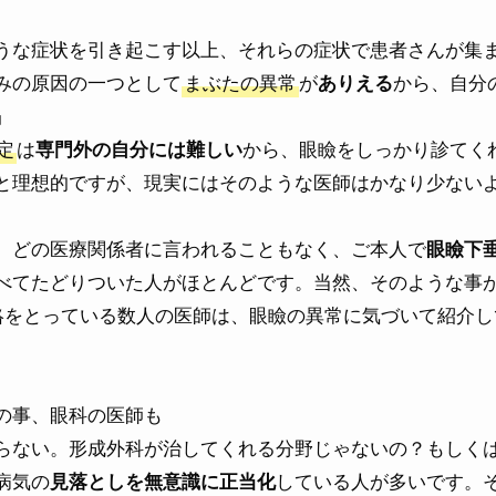
うな症状を引き起こす以上、それらの症状で患者さんが集
みの原因の一つとして
まぶたの異常
が
から、自分
ありえる
」
定
は
から、眼瞼をしっかり診てく
専門外の自分には難しい
と理想的ですが、現実にはそのような医師はかなり少ない
、どの医療関係者に言われることもなく、ご本人で
眼瞼下
べてたどりついた人がほとんどです。当然、そのような事
絡をとっている数人の医師は、眼瞼の異常に気づいて紹介し
の事、眼科の医師も
らない。形成外科が治してくれる分野じゃないの？もしく
病気の
している人が多いです。
見落としを無意識に正当化