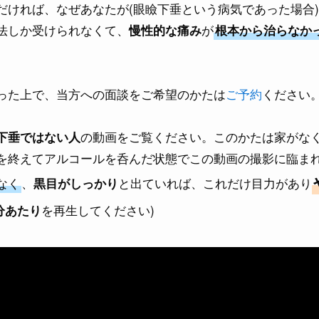
だければ、なぜあなたが(眼瞼下垂という病気であった場合
法しか受けられなくて、
が
慢性的な痛み
根本から治らなか
った上で、当方への面談をご希望のかたは
ご予約
ください
の動画をご覧ください。このかたは家がな
下垂ではない人
を終えてアルコールを呑んだ状態でこの動画の撮影に臨ま
なく
、
と出ていれば、これだけ目力があり
黒目がしっかり
を再生してください)
8分あたり