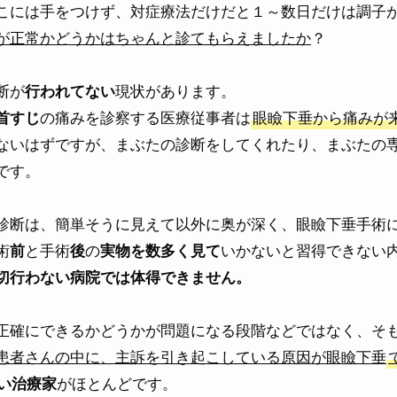
こには手をつけず、対症療法だけだと１～数日だけは調子
が正常かどうかはちゃんと診てもらえましたか
？
断が
現状があります。
行われてない
の痛みを診察する医療従事者は
眼瞼下垂から痛みが
首すじ
ないはずですが、まぶたの診断をしてくれたり、まぶたの
です。
診断は、簡単そうに見えて以外に奥が深く、眼瞼下垂手術
術
と手術
の
いかないと習得できない
前
後
実物を数多く見て
切行わない病院では体得できません。
正確にできるかどうかが問題になる段階などではなく、そ
患者さんの中に、主訴を引き起こしている原因が眼瞼下垂
がほとんどです。
い治療家