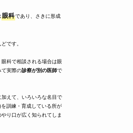
眼科
は
であり、さきに形成
んどです。
。眼科で相談される場合は眼
みて実際の
で
診察が別の医師
に加えて、いろいろな名目で
)を訓練・育成している所が
のやり口が広く知られてしま