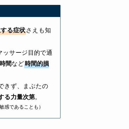
生する症状
さえも知
マッサージ目的で通
時間
など
時間的損
できず、まぶたの
する力量次第
。
敏感であることも）