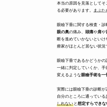
本当の原因を見落としてそ
る必要があります。
まぶた
眼瞼下垂に関する検査・診
の痛み、
や
や
眼の奥
頭痛
肩
断を進めていかないといけ
療家がほとんど居ない状況
眼瞼下垂であるかどうかの
一緒に判定していくか、手
変えるような
眼瞼手術を一
実際には眼瞼下垂の診断が
自分のところに通っている
しれない
と
想定すらできな