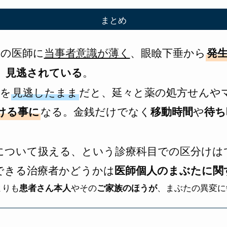
まとめ
くの医師に
当事者意識が薄く
、眼瞼下垂から
発
、
見逃されている
。
因を
見逃したまま
だと、延々と薬の処方せんや
ける事に
なる。金銭だけでなく
移動時間
や
待ち
瞼について扱える、という診療科目での区分けは
できる治療者かどうかは
医師個人のまぶたに関
よりも
やその
、まぶたの異変に
患者さん本人
ご家族のほうが