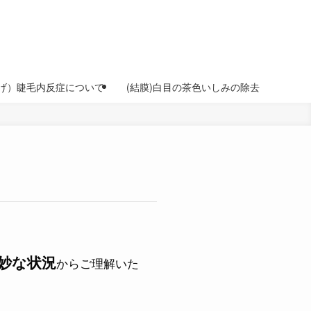
げ）睫毛内反症について
(結膜)白目の茶色いしみの除去
妙な状況
からご理解いた