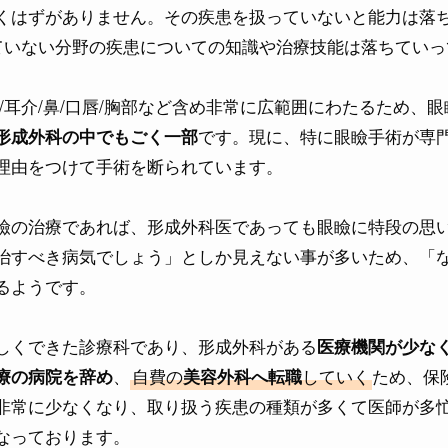
くはずがありません。その疾患を扱っていないと能力は落
ていない分野の疾患についての知識や治療技能は落ちていっ
/耳介/鼻/口唇/胸部など含め非常に広範囲にわたるため、
です。現に、特に眼瞼手術が専
形成外科の中でもごく一部
理由をつけて手術を断られています。
瞼の治療であれば、形成外科医であっても眼瞼に特段の思
治すべき病気でしょう」としか見えない事が多いため、「
るようです。
しくできた診療科であり、形成外科がある
医療機関が少な
、
自費の
していく
ため、保
療の病院を辞め
美容外科へ転職
非常に少なくなり、取り扱う疾患の種類が多くて医師が多
なっております。