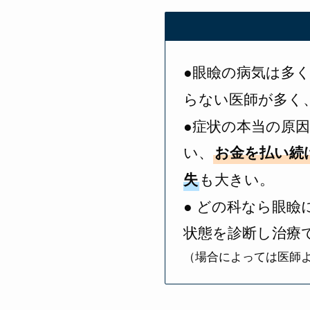
●眼瞼の病気は多
らない医師が多く
●症状の本当の原
い、
お金を払い続
失
も大きい。
● どの科なら眼
状態を診断し治療
（場合によっては医師