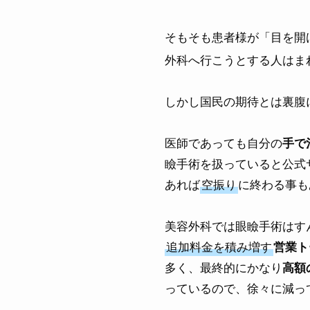
そもそも患者様が「目を開
外科へ行こうとする人はま
しかし国民の期待とは裏腹
医師であっても自分の
手で
瞼手術を扱っていると公式
あれば
空振り
に終わる事も
美容外科では眼瞼手術はす
追加料金を積み増す
営業ト
多く、最終的にかなり
高額
っているので、徐々に減っ