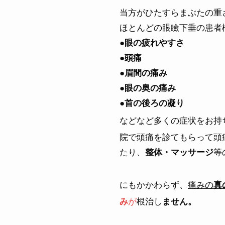
当方がひたすらまぶたの重
ほとんどの眼瞼下垂の患者
●眼の疲れやすさ
●頭痛
●眉間の痛み
●眼の奥の痛み
●首の後ろの凝り
などなど多くの症状をお持
院で頭痛を診てもらって頭
たり、
等
整体・マッサージ
にもかかわらず、
痛みの
真
が
根治し
み
ません。